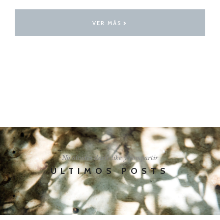
VER MÁS
I'LL SHOW YOU HOW
No olvides darle like y compartir
ÚLTIMOS POSTS