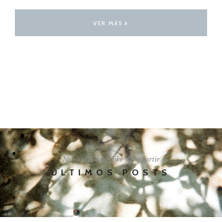
VER MÁS
I'LL SHOW YOU HOW
No olvides darle like y compartir
ÚLTIMOS POSTS