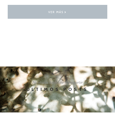
VER MÁS
I'LL SHOW YOU HOW
No olvides darle like y compartir
ÚLTIMOS POSTS