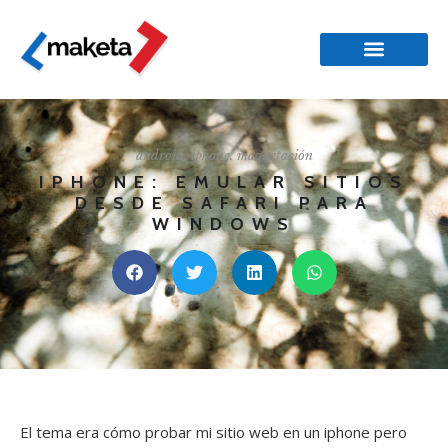
android
,
iphone
,
maquetación
IPHONE: EMULAR SITIOS
DESDE SAFARI PARA
WINDOWS
El tema era cómo probar mi sitio web en un iphone pero