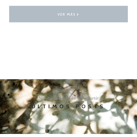
VER MÁS
I'LL SHOW YOU HOW
No olvides darle like y compartir
ÚLTIMOS POSTS