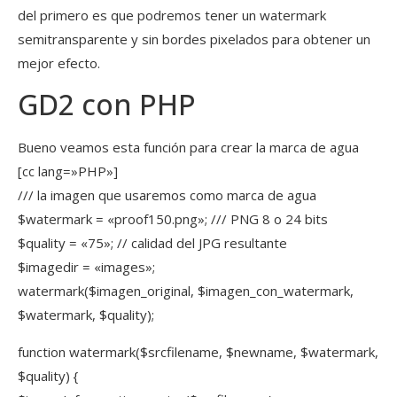
del primero es que podremos tener un watermark
semitransparente y sin bordes pixelados para obtener un
mejor efecto.
GD2 con PHP
Bueno veamos esta función para crear la marca de agua
[cc lang=»PHP»]
/// la imagen que usaremos como marca de agua
$watermark = «proof150.png»; /// PNG 8 o 24 bits
$quality = «75»; // calidad del JPG resultante
$imagedir = «images»;
watermark($imagen_original, $imagen_con_watermark,
$watermark, $quality);
function watermark($srcfilename, $newname, $watermark,
$quality) {