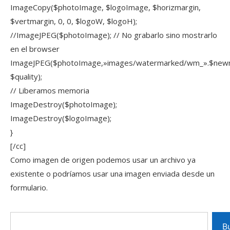
ImageCopy($photoImage, $logoImage, $horizmargin,
$vertmargin, 0, 0, $logoW, $logoH);
//ImageJPEG($photoImage); // No grabarlo sino mostrarlo
en el browser
ImageJPEG($photoImage,»images/watermarked/wm_».$new
$quality);
// Liberamos memoria
ImageDestroy($photoImage);
ImageDestroy($logoImage);
}
[/cc]
Como imagen de origen podemos usar un archivo ya
existente o podríamos usar una imagen enviada desde un
formulario.
B