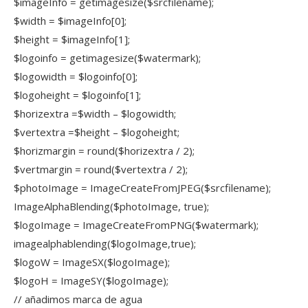
$imageInfo = getimagesize($srcfilename);
$width = $imageInfo[0];
$height = $imageInfo[1];
$logoinfo = getimagesize($watermark);
$logowidth = $logoinfo[0];
$logoheight = $logoinfo[1];
$horizextra =$width – $logowidth;
$vertextra =$height – $logoheight;
$horizmargin = round($horizextra / 2);
$vertmargin = round($vertextra / 2);
$photoImage = ImageCreateFromJPEG($srcfilename);
ImageAlphaBlending($photoImage, true);
$logoImage = ImageCreateFromPNG($watermark);
imagealphablending($logoImage,true);
$logoW = ImageSX($logoImage);
$logoH = ImageSY($logoImage);
// añadimos marca de agua