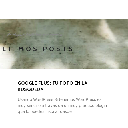
I'LL SHOW YOU HOW
No olvides darle like y compartir
ÚLTIMOS POSTS
GOOGLE PLUS: TU FOTO EN LA
BÚSQUEDA
Usando WordPress Si tenemos WordPress es
muy sencillo a traves de un muy práctico plugin
que lo puedes instalar desde