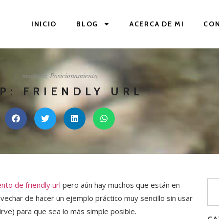
INICIO
BLOG
ACERCA DE MI
CO
modular
,
Posicionamiento
P: FRIENDLY URL
nto de friendly url
pero aún hay muchos que están en
vechar de hacer un ejemplo práctico muy sencillo sin usar
rve) para que sea lo más simple posible.