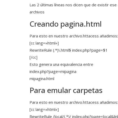
Las 2 últimas líneas nos dicen que de existir es
archivos
Creando pagina.html
Para esto en nuestro archivo.httacess añadimos:
[cc lang=»html»]
RewriteRule (.*)\.html$ index.php?page=$1
[/cc]
Esto genera una equivalencia entre
index.php?page=mipagina
mipagina.html
Para emular carpetas
Para esto en nuestro archivo.httacess añadimos:
[cc lang=»html»]
RewriteRule /local/(.*)/ index.php?page=local&li