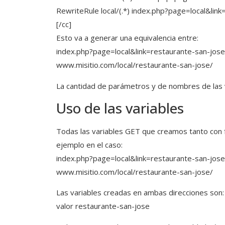
RewriteRule local/(.*) index.php?page=local&link
[/cc]
Esto va a generar una equivalencia entre:
index.php?page=local&link=restaurante-san-jose
www.misitio.com/local/restaurante-san-jose/
La cantidad de parámetros y de nombres de las
Uso de las variables
Todas las variables GET que creamos tanto con
ejemplo en el caso:
index.php?page=local&link=restaurante-san-jose
www.misitio.com/local/restaurante-san-jose/
Las variables creadas en ambas direcciones son: pa
valor restaurante-san-jose