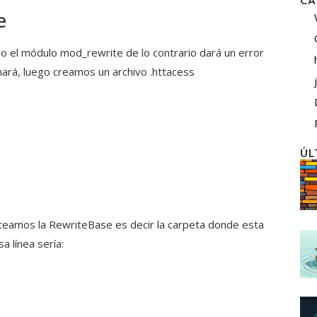
CA
e
 el módulo mod_rewrite de lo contrario dará un error
nará, luego creamos un archivo .httacess
ÚL
eteamos la RewriteBase es decir la carpeta donde esta
a línea sería: