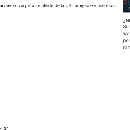
e archivo o carpeta se olvide de la URL amigable y use esos
¿N
Si 
we
per
ra
nk=$1