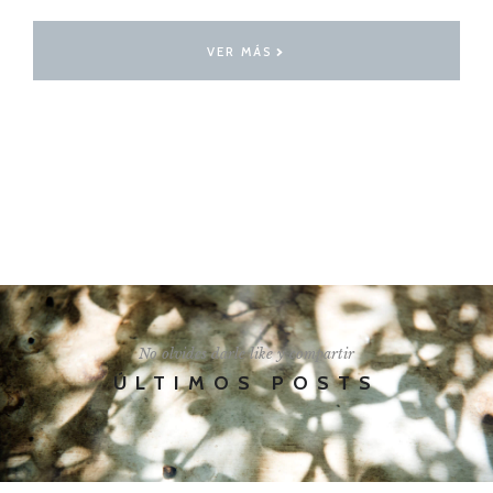
VER MÁS
I'LL SHOW YOU HOW
No olvides darle like y compartir
ÚLTIMOS POSTS