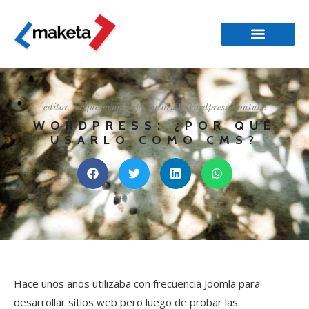
editor
,
maquetación
,
tips
,
tutorial
,
Wordpress
,
youtube
WORDPRESS: ¿POR QUÉ
USARLO COMO CMS?
Hace unos años utilizaba con frecuencia Joomla para
desarrollar sitios web pero luego de probar las