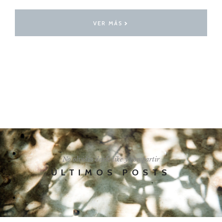
VER MÁS
I'LL SHOW YOU HOW
No olvides darle like y compartir
ÚLTIMOS POSTS