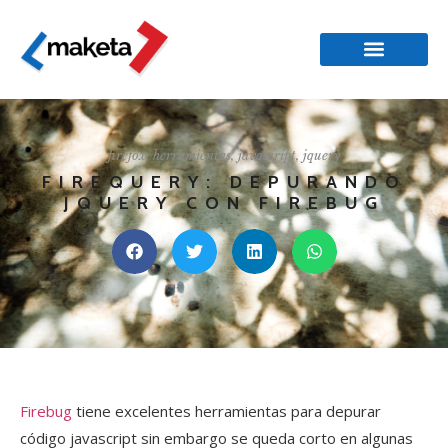
firefox
,
herramientas
,
javascript
,
jquery
FIREQUERY: DEPURANDO
JQUERY CON FIREBUG
Firebug
tiene excelentes herramientas para depurar
código javascript sin embargo se queda corto en algunas