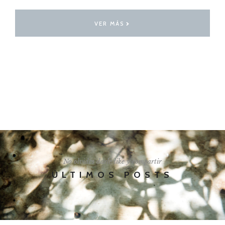
VER MÁS
I'LL SHOW YOU HOW
No olvides darle like y compartir
ÚLTIMOS POSTS