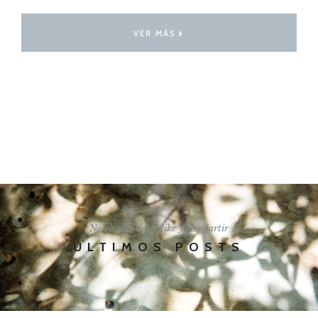
VER MÁS
I'LL SHOW YOU HOW
No olvides darle like y compartir
ÚLTIMOS POSTS