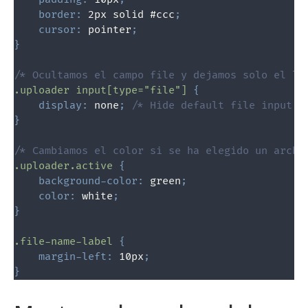
border
:
 2px solid #ccc
;
cursor
:
 pointer
;
}
/* Ocultamos el campo file y dejamos solo el la
.uploader input[type="file"]
{
display
:
 none
;
/* Hide default file input *
}
/* Cambiamos el color si se ha elegido un archi
.uploader.active
{
background-color
:
 green
;
color
:
 white
;
}
.file-name-label
{
margin-left
:
 10px
;
}