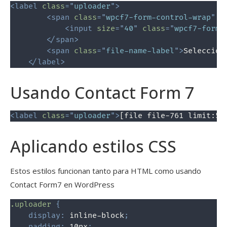
<
label
class
=
"
uploader
"
>
<
span
class
=
"
wpcf7-form-control-wrap
"
d
<
input
size
=
"
40
"
class
=
"
wpcf7-form-
</
span
>
<
span
class
=
"
file-name-label
"
>
Seleccion
</
label
>
Usando Contact Form 7
<
label
class
=
"
uploader
"
>
[file file-761 limit:5M
Aplicando estilos CSS
Estos estilos funcionan tanto para HTML como usando
Contact Form7 en WordPress
.uploader
{
display
:
 inline-block
;
padding
:
 10px
;