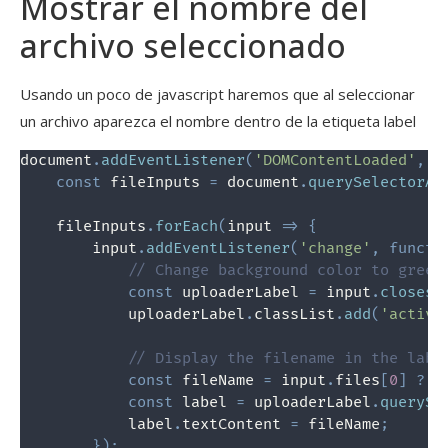
Mostrar el nombre del
archivo seleccionado
Usando un poco de javascript haremos que al seleccionar
un archivo aparezca el nombre dentro de la etiqueta label
document
.
addEventListener
(
'DOMContentLoaded'
,
f
const
 fileInputs 
=
 document
.
querySelectorAl
    fileInputs
.
forEach
(
input
=>
{
        input
.
addEventListener
(
'change'
,
functi
// Change background color to green
const
 uploaderLabel 
=
 input
.
closest
            uploaderLabel
.
classList
.
add
(
'active
// Display the filename in the labe
const
 fileName 
=
 input
.
files
[
0
]
?
 i
const
 label 
=
 uploaderLabel
.
querySe
            label
.
textContent 
=
 fileName
;
}
)
;