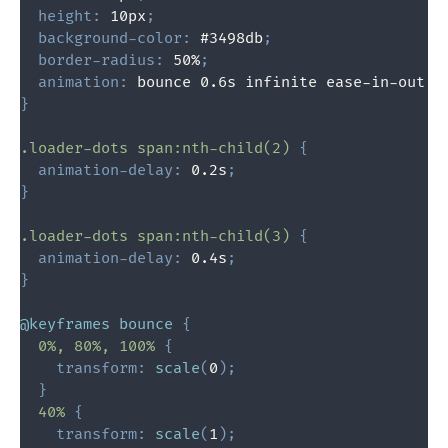
height
:
 10px
;
background-color
:
 #3498db
;
border-radius
:
 50%
;
animation
:
 bounce 0.6s infinite ease-in-out
;
}
.loader-dots span:nth-child(2)
{
animation-delay
:
 0.2s
;
}
.loader-dots span:nth-child(3)
{
animation-delay
:
 0.4s
;
}
@keyframes
 bounce
{
0%, 80%, 100%
{
transform
:
scale
(
0
)
;
}
40%
{
transform
:
scale
(
1
)
;