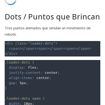
Dots / Puntos que Brincan
Tres puntos animados que simulan un movimiento de
rebote.
<
div
class
=
"
loader-dots
"
>
<
span
>
</
span
>
<
span
>
</
span
>
<
span
>
</
span
>
</
div
>
.loader-dots
{
display
:
 flex
;
justify-content
:
 center
;
align-items
:
 center
;
gap
:
 5px
;
}
.loader-dots span
{
width
:
 10px
;