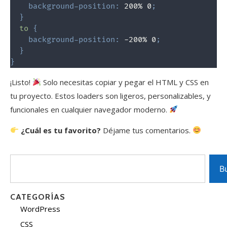
background-position
:
 200% 0
;
}
to
{
background-position
:
 -200% 0
;
}
}
¡Listo!
Solo necesitas copiar y pegar el HTML y CSS en
tu proyecto. Estos loaders son ligeros, personalizables, y
funcionales en cualquier navegador moderno.
¿Cuál es tu favorito?
Déjame tus comentarios.
B
CATEGORÍAS
WordPress
CSS