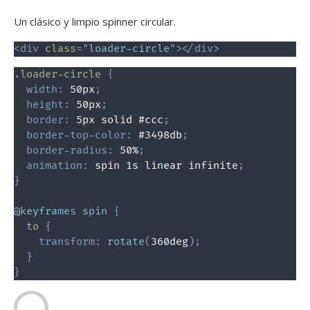
Un clásico y limpio spinner circular.
<
div
class
=
"
loader-circle
"
>
</
div
>
.loader-circle
{
width
:
 50px
;
height
:
 50px
;
border
:
 5px solid #ccc
;
border-top-color
:
 #3498db
;
border-radius
:
 50%
;
animation
:
 spin 1s linear infinite
;
}
@keyframes
 spin
{
to
{
transform
:
rotate
(
360deg
)
;
}
}