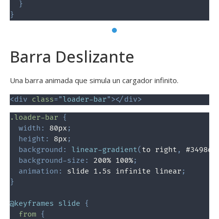
}
}
Barra Deslizante
Una barra animada que simula un cargador infinito.
<
div
class
=
"
loader-bar
"
>
</
div
>
.loader-bar
{
width
:
 80px
;
height
:
 8px
;
background
:
linear-gradient
(
to right
,
 #3498db
background-size
:
 200% 100%
;
animation
:
 slide 1.5s infinite linear
;
}
@keyframes
 slide
{
from
{