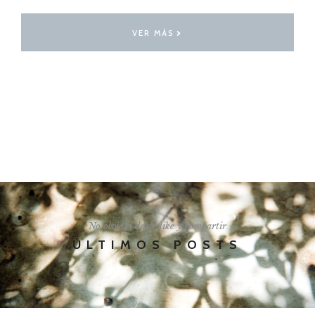
VER MÁS
I'LL SHOW YOU HOW
No olvides darle like y compartir
ÚLTIMOS POSTS