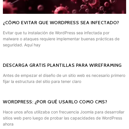
¿CÓMO EVITAR QUE WORDPRESS SEA INFECTADO?
Evitar que tu instalación de WordPress sea infectada por
malware o ataques requiere implementar buenas prácticas de
seguridad. Aquí hay
DESCARGA GRATIS PLANTILLAS PARA WIREFRAMING
Antes de empezar el diseño de un sitio web es necesario primero
fijar la estructura del sitio para tener claro
WORDPRESS: ¿POR QUÉ USARLO COMO CMS?
Hace unos años utilizaba con frecuencia Joomla para desarrollar
sitios web pero luego de probar las capacidades de WordPress
ahora