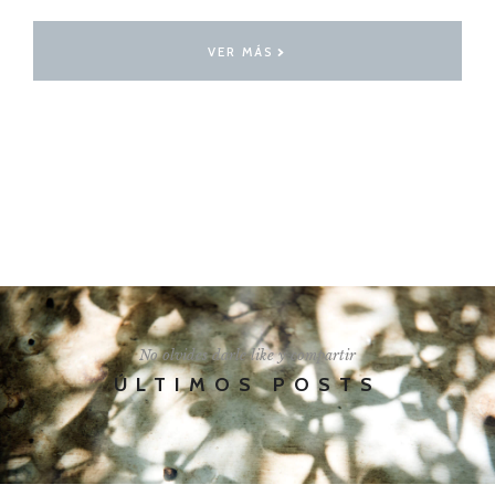
VER MÁS
I'LL SHOW YOU HOW
No olvides darle like y compartir
ÚLTIMOS POSTS