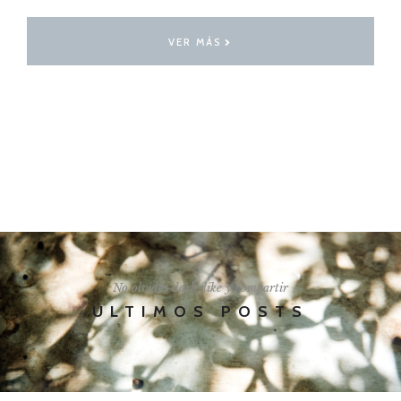
VER MÁS
I'LL SHOW YOU HOW
No olvides darle like y compartir
ÚLTIMOS POSTS