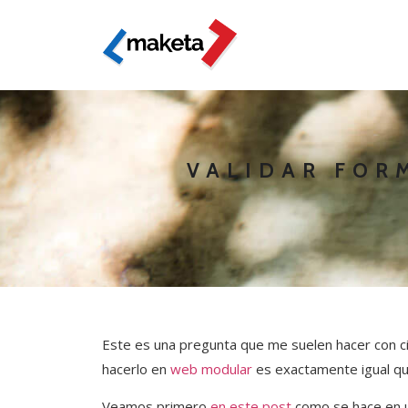
VALIDAR FOR
Este es una pregunta que me suelen hacer con ci
hacerlo en
web modular
es exactamente igual qu
Veamos primero
en este post
como se hace en 