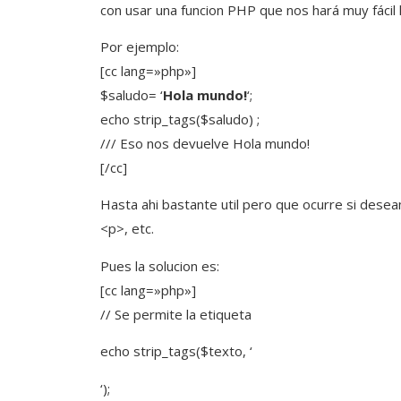
con usar una funcion PHP que nos hará muy fácil 
Por ejemplo:
[cc lang=»php»]
$saludo= ‘
Hola mundo!
‘;
echo strip_tags($saludo) ;
/// Eso nos devuelve Hola mundo!
[/cc]
Hasta ahi bastante util pero que ocurre si desea
<p>, etc.
Pues la solucion es:
[cc lang=»php»]
// Se permite la etiqueta
echo strip_tags($texto, ‘
‘);