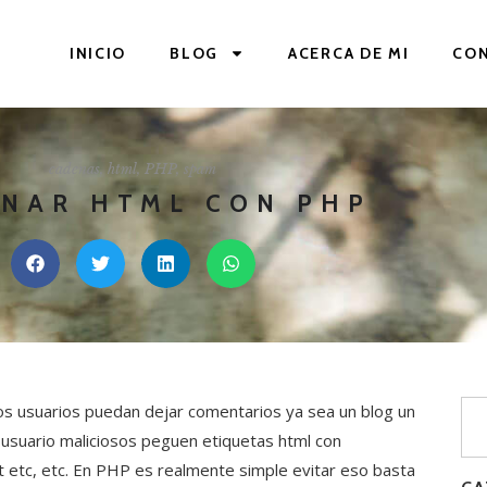
INICIO
BLOG
ACERCA DE MI
CO
cadenas
,
html
,
PHP
,
spam
INAR HTML CON PHP
s usuarios puedan dejar comentarios ya sea un blog un
usuario maliciosos peguen etiquetas html con
pt etc, etc. En PHP es realmente simple evitar eso basta