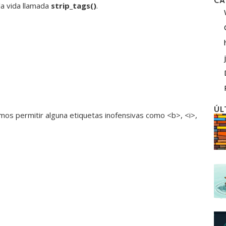
CA
la vida llamada
strip_tags()
.
ÚL
mos permitir alguna etiquetas inofensivas como <b>, <i>,