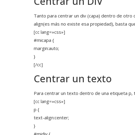
Centrar un DIV
Tanto para centrar un div (capa) dentro de otro 
align(es más no existe esa propiedad), basta qu
[cc lang=»css»]
#micapa {
margin:auto;
}
[/cc]
Centrar un texto
Para centrar un texto dentro de una etiqueta p, ta
[cc lang=»css»]
p {
text-align:center;
}
#midiv {