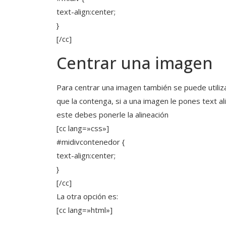
text-align:center;
}
[/cc]
Centrar una imagen
Para centrar una imagen también se puede utilizar
que la contenga, si a una imagen le pones text al
este debes ponerle la alineación
[cc lang=»css»]
#midivcontenedor {
text-align:center;
}
[/cc]
La otra opción es:
[cc lang=»html»]