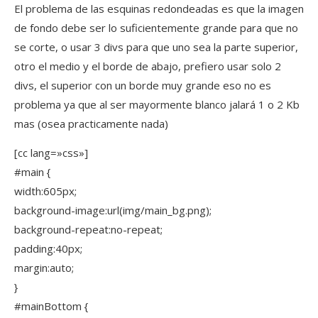
El problema de las esquinas redondeadas es que la imagen
de fondo debe ser lo suficientemente grande para que no
se corte, o usar 3 divs para que uno sea la parte superior,
otro el medio y el borde de abajo, prefiero usar solo 2
divs, el superior con un borde muy grande eso no es
problema ya que al ser mayormente blanco jalará 1 o 2 Kb
mas (osea practicamente nada)
[cc lang=»css»]
#main {
width:605px;
background-image:url(img/main_bg.png);
background-repeat:no-repeat;
padding:40px;
margin:auto;
}
#mainBottom {