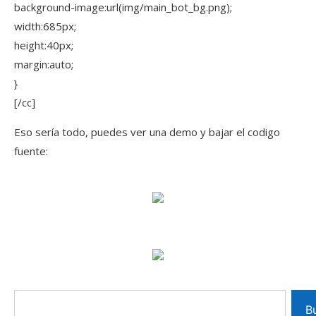
background-image:url(img/main_bot_bg.png);
width:685px;
height:40px;
margin:auto;
}
[/cc]
Eso sería todo, puedes ver una demo y bajar el codigo
fuente:
B