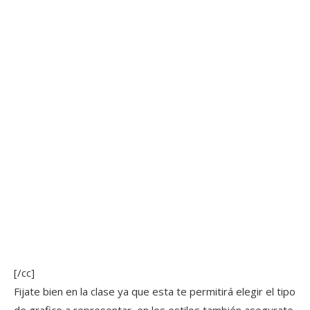
[/cc]
Fijate bien en la clase ya que esta te permitirá elegir el tipo
de grafico a representar, en los estilos también asegurate