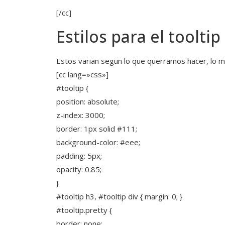
[/cc]
Estilos para el tooltip
Estos varian segun lo que querramos hacer, lo ma
[cc lang=»css»]
#tooltip {
position: absolute;
z-index: 3000;
border: 1px solid #111;
background-color: #eee;
padding: 5px;
opacity: 0.85;
}
#tooltip h3, #tooltip div { margin: 0; }
#tooltip.pretty {
border: none;