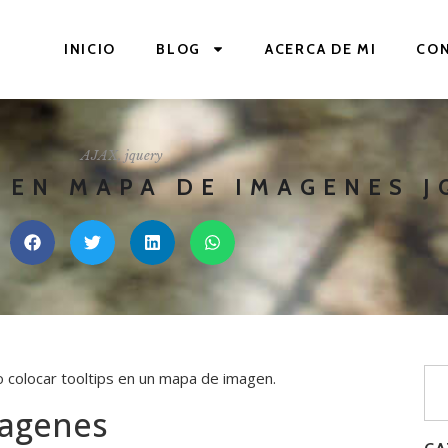
INICIO
BLOG
ACERCA DE MI
CO
AJAX
,
jquery
 EN MAPA DE IMAGENES 
 colocar tooltips en un mapa de imagen.
magenes