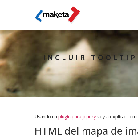
INCLUIR TOOLTIP
Usando un
plugin para jquery
voy a explicar como
HTML del mapa de i