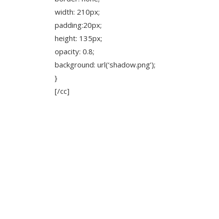
width: 210px;
padding:20px;
height: 135px;
opacity: 0.8;
background: url(‘shadow.png’);
}
[/cc]