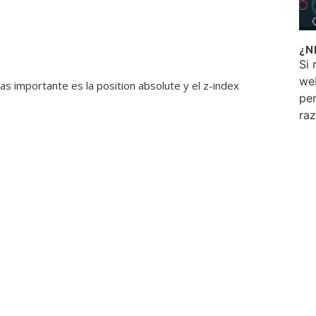
¿N
Si 
we
s importante es la position absolute y el z-index
per
ra