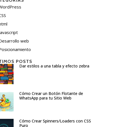
TEGORÍAS
WordPress
CSS
html
javascript
Desarrollo web
Posicionamiento
TIMOS POSTS
Dar estilos a una tabla y efecto zebra
Cómo Crear un Botón Flotante de
WhatsApp para tu Sitio Web
Cómo Crear Spinners/Loaders con CSS
Puro