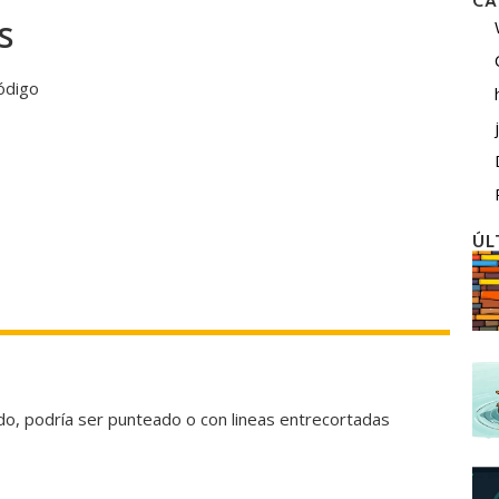
CA
s
ódigo
ÚL
o, podría ser punteado o con lineas entrecortadas