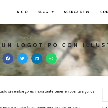
INICIO
BLOG
ACERCA DE MI
CO
illustrator
,
ilustracion
 UN LOGOTIPO CON ILLU
licado sin embargo es importante tener en cuenta algunos
 y negro y luego la pintamos una vez vectorizada