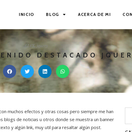
INICIO
BLOG
ACERCA DE MI
CO
AJAX
,
jquery
TENIDO DESTACADO JQUE
g, con muchos efectos y otras cosas pero siempre me han
os blogs de noticias u otros donde se muestra un banner
xto y algún link, muy util para resaltar algún post.