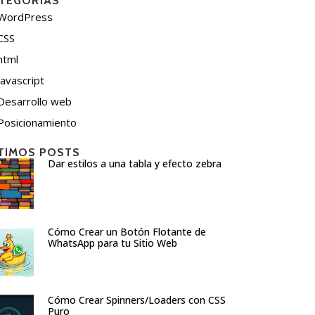
TEGORÍAS
WordPress
CSS
html
javascript
Desarrollo web
Posicionamiento
TIMOS POSTS
Dar estilos a una tabla y efecto zebra
Cómo Crear un Botón Flotante de
WhatsApp para tu Sitio Web
Cómo Crear Spinners/Loaders con CSS
Puro