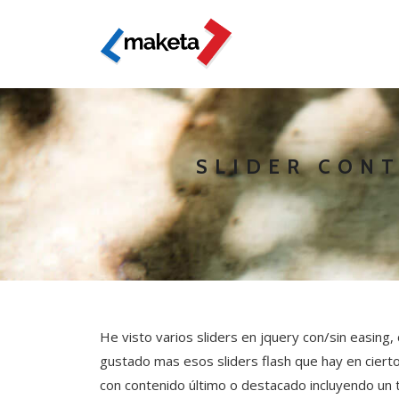
SLIDER CON
He visto varios sliders en jquery con/sin easin
gustado mas esos sliders flash que hay en ciert
con contenido último o destacado incluyendo un te