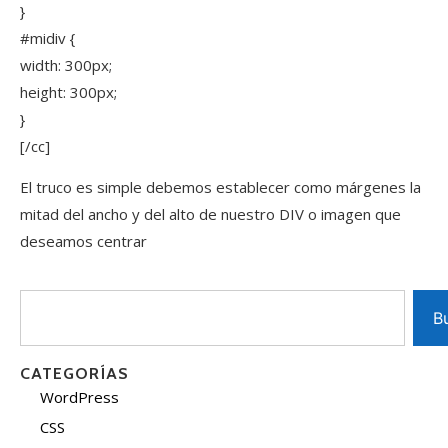
}
#midiv {
width: 300px;
height: 300px;
}
[/cc]
El truco es simple debemos establecer como márgenes la
mitad del ancho y del alto de nuestro DIV o imagen que
deseamos centrar
B
CATEGORÍAS
WordPress
CSS