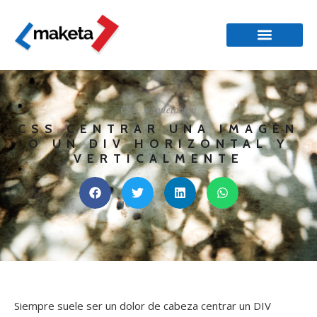
CSS
,
maquetación
CSS CENTRAR UNA IMAGEN
O UN DIV HORIZONTAL Y
VERTICALMENTE
Siempre suele ser un dolor de cabeza centrar un DIV