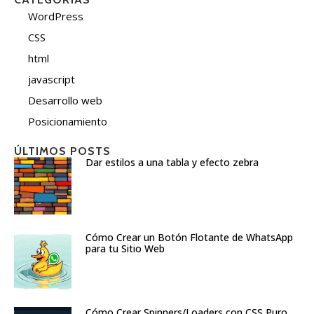
WordPress
CSS
html
javascript
Desarrollo web
Posicionamiento
ÚLTIMOS POSTS
Dar estilos a una tabla y efecto zebra
Cómo Crear un Botón Flotante de WhatsApp
para tu Sitio Web
Cómo Crear Spinners/Loaders con CSS Puro