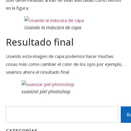
sólo determinadas areas se vean afectadas como vemos
en la figura.
Usando la máscara de capa
Resultado final
Usando esta imagen de capa podemos hacer muchas
cosas más como cambiar el color de los ojos por ejemplo,
veamos ahora el resultado final
suavizar piel photoshop
B
CATEGORÍAS