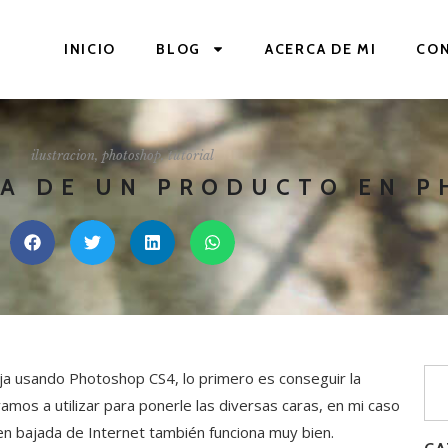
INICIO
BLOG
ACERCA DE MI
CO
ilustracion
,
photoshop
,
tutorial
JA DE UN PRODUCTO EN 
aja usando Photoshop CS4, lo primero es conseguir la
vamos a utilizar para ponerle las diversas caras, en mi caso
gen bajada de Internet también funciona muy bien.