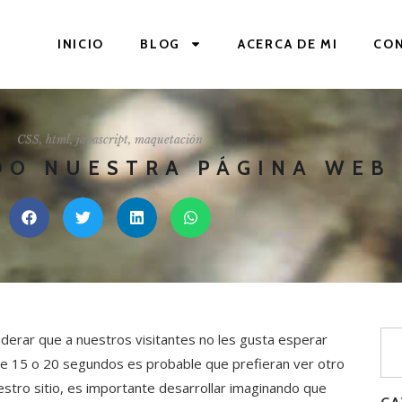
INICIO
BLOG
ACERCA DE MI
CO
CSS
,
html
,
javascript
,
maquetación
DO NUESTRA PÁGINA WEB
rar que a nuestros visitantes no les gusta esperar
de 15 o 20 segundos es probable que prefieran ver otro
estro sitio, es importante desarrollar imaginando que