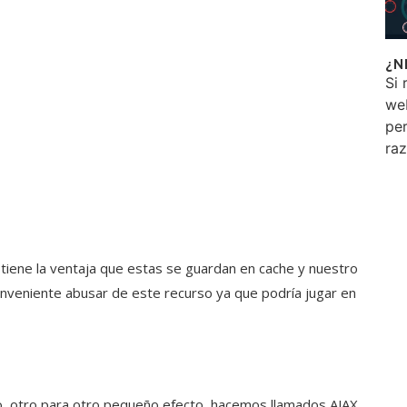
¿N
Si 
we
per
ra
tiene la ventaja que estas se guardan en cache y nuestro
onveniente abusar de este recurso ya que podría jugar en
, otro para otro pequeño efecto, hacemos llamados AJAX