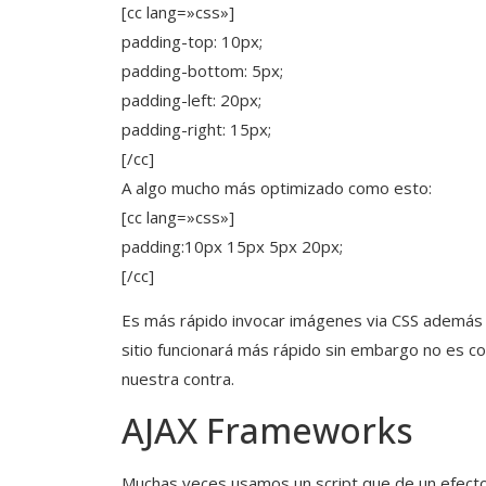
[cc lang=»css»]
padding-top: 10px;
padding-bottom: 5px;
padding-left: 20px;
padding-right: 15px;
[/cc]
A algo mucho más optimizado como esto:
[cc lang=»css»]
padding:10px 15px 5px 20px;
[/cc]
Es más rápido invocar imágenes via CSS además 
sitio funcionará más rápido sin embargo no es c
nuestra contra.
AJAX Frameworks
Muchas veces usamos un script que de un efecto