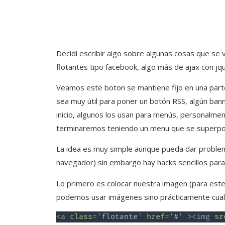
Decidí escribir algo sobre algunas cosas que s
flotantes tipo facebook, algo más de ajax con jqu
Veamos este boton se mantiene fijo en una parte 
sea muy útil para poner un botón RSS, algún bann
inicio, algunos los usan para menús, personalm
terminaremos teniendo un menu que se superpon
La idea es muy simple aunque pueda dar problem
navegador) sin embargo hay hacks sencillos para 
Lo primero es colocar nuestra imagen (para este 
podemos usar imágenes sino prácticamente cual
<
a
class
=
'
flotante
'
href
=
'
#
'
>
<
img
sr