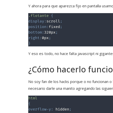
Y ahora para que aparezca fijo en pantalla usamos
.flotante
{
display
:
scroll
;
position
:
fixed
;
bottom
:
320px
;
right
:
0px
;
}
Y eso es todo, no hace falta javascript ni gigan
¿Cómo hacerlo funcio
No soy fan de los hacks porque o no funcionan o 
necesario darle una manito agregando las siguient
html
{
overflow-y
:
 hidden
;