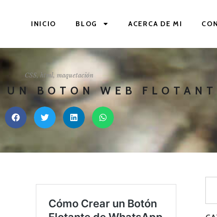
INICIO
BLOG
ACERCA DE MI
CO
CSS
,
html
,
maquetación
 UN BOTON WEB FLOTANT