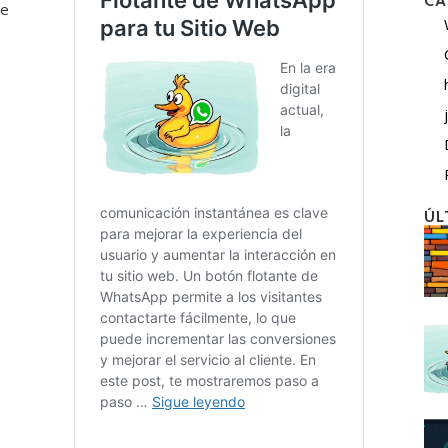
CA
se
ÚL