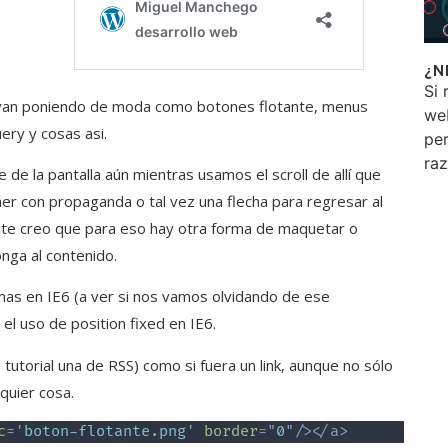
¿N
Si 
e van poniendo de moda como botones flotante, menus
we
ery y cosas asi.
per
ra
de la pantalla aún mientras usamos el scroll de allí que
er con propaganda o tal vez una flecha para regresar al
ente creo que para eso hay otra forma de maquetar o
ga al contenido.
as en IE6 (a ver si nos vamos olvidando de ese
el uso de position fixed en IE6.
tutorial una de RSS) como si fuera un link, aunque no sólo
quier cosa.
c
=
'
boton-flotante.png
'
border
=
"
0
"
/>
</
a
>