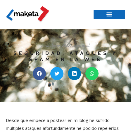
formulario
,
PHP
,
seguridad
SEGURIDAD, ATAQUES Y
SPAM EN LA WEB
Desde que empecé a postear en mi blog he sufrido
múltiples ataques afortundamente he podido repelerlos