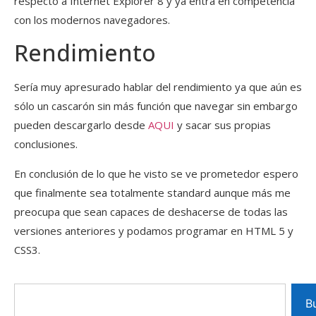
respecto a Internet Explorer 8 y ya entra en competencia
con los modernos navegadores.
Rendimiento
Sería muy apresurado hablar del rendimiento ya que aún es
sólo un cascarón sin más función que navegar sin embargo
pueden descargarlo desde
AQUI
y sacar sus propias
conclusiones.
En conclusión de lo que he visto se ve prometedor espero
que finalmente sea totalmente standard aunque más me
preocupa que sean capaces de deshacerse de todas las
versiones anteriores y podamos programar en HTML 5 y
CSS3.
B