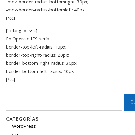
-moz-border-radius-bottomright: 30px;
-moz-border-radius-bottomleft: 40px;
[/cc]
[cc lang=»css»]
En Opera e IE9 sería
border-top-left-radius: 10px;
border-top-right-radius: 20px;
border-bottom-right-radius: 30px;
border-bottom-left-radius: 40px;
[/cc]
B
CATEGORÍAS
WordPress
CSS