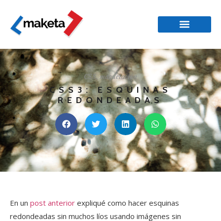
CSS
,
maquetación
CSS3: ESQUINAS
REDONDEADAS
En un
post anterior
expliqué como hacer esquinas
redondeadas sin muchos líos usando imágenes sin