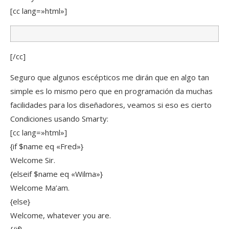
[cc lang=»html»]
[/cc]
Seguro que algunos escépticos me dirán que en algo tan
simple es lo mismo pero que en programación da muchas
facilidades para los diseñadores, veamos si eso es cierto
Condiciones usando Smarty:
[cc lang=»html»]
{if $name eq «Fred»}
Welcome Sir.
{elseif $name eq «Wilma»}
Welcome Ma’am.
{else}
Welcome, whatever you are.