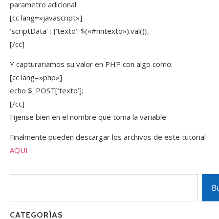
parametro adicional:
[cc lang=»javascript»]
‘scriptData’ : {‘texto’: $(«#mitexto»).val()},
[/cc]
Y capturariamos su valor en PHP con algo como:
[cc lang=»php»]
echo $_POST[‘texto’];
[/cc]
Fijense bien en el nombre que toma la variable
Finalmente pueden descargar los archivos de este tutorial
AQUI
B
CATEGORÍAS