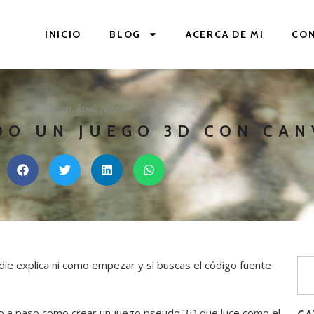
INICIO
BLOG
ACERCA DE MI
CO
canvas
,
html
,
juegos
DO UN JUEGO 3D CON CAN
e explica ni como empezar y si buscas el código fuente
so a paso como crear un juego pseudo 3D que luce como el