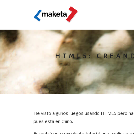
HTML5: CREAN
He visto algunos juegos usando HTML5 pero nadi
pues esta en chino.
Encontré este excelente tutorial que explica pa