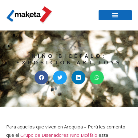
ilustracion
,
juegos
NIÑO BICÉFALO:
EXPOSICIÓN ART TOYS
Para aquellos que viven en Arequipa – Perú les comento
que el
Grupo de Diseñadores Niño Bicéfalo
esta