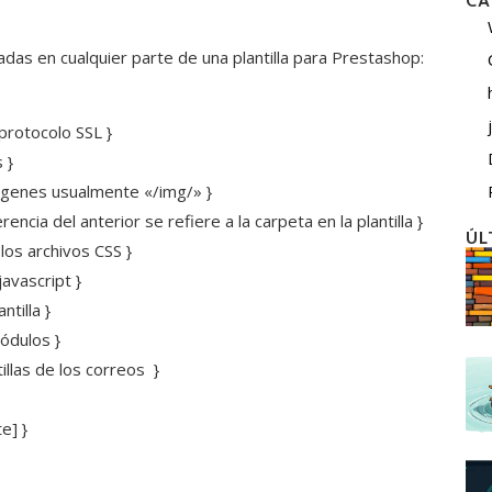
CA
adas en cualquier parte de una plantilla para Prestashop:
 protocolo SSL }
 }
agenes usualmente «/img/» }
ncia del anterior se refiere a la carpeta en la plantilla }
ÚL
 los archivos CSS }
javascript }
tilla }
ódulos }
illas de los correos }
e] }