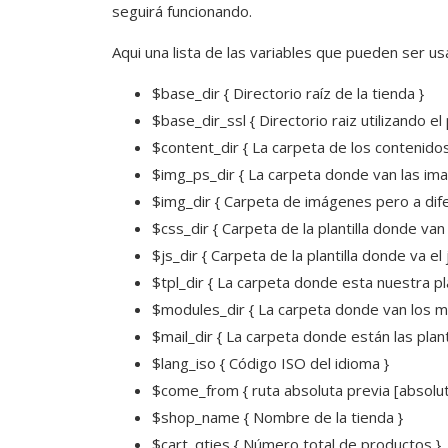
seguirá funcionando.
Aqui una lista de las variables que pueden ser us
$base_dir { Directorio raíz de la tienda }
$base_dir_ssl { Directorio raiz utilizando el
$content_dir { La carpeta de los contenidos
$img_ps_dir { La carpeta donde van las im
$img_dir { Carpeta de imágenes pero a difere
$css_dir { Carpeta de la plantilla donde van
$js_dir { Carpeta de la plantilla donde va el 
$tpl_dir { La carpeta donde esta nuestra plan
$modules_dir { La carpeta donde van los m
$mail_dir { La carpeta donde están las plant
$lang_iso { Código ISO del idioma }
$come_from { ruta absoluta previa [absolut
$shop_name { Nombre de la tienda }
$cart_qties { Número total de productos }