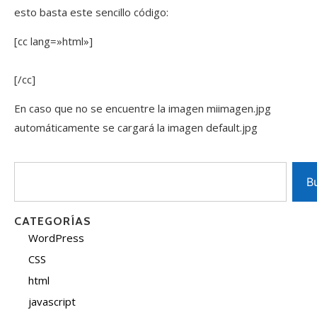
esto basta este sencillo código:
[cc lang=»html»]
[/cc]
En caso que no se encuentre la imagen miimagen.jpg
automáticamente se cargará la imagen default.jpg
B
CATEGORÍAS
WordPress
CSS
html
javascript