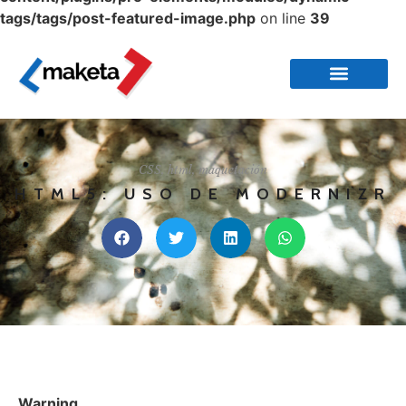
tags/tags/post-featured-image.php
on line
39
CSS
,
html
,
maquetación
HTML5: USO DE MODERNIZR
Warning