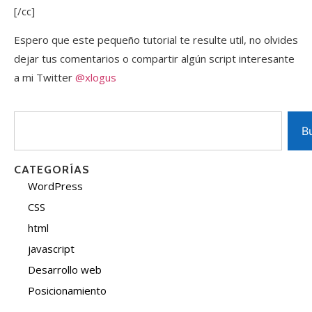
[/cc]
Espero que este pequeño tutorial te resulte util, no olvides
dejar tus comentarios o compartir algún script interesante
a mi Twitter
@xlogus
B
CATEGORÍAS
WordPress
CSS
html
javascript
Desarrollo web
Posicionamiento