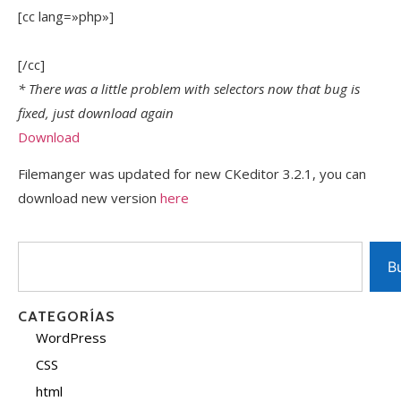
[cc lang=»php»]
[/cc]
* There was a little problem with selectors now that bug is
fixed, just download again
Download
Filemanger was updated for new CKeditor 3.2.1, you can
download new version
here
B
CATEGORÍAS
WordPress
CSS
html