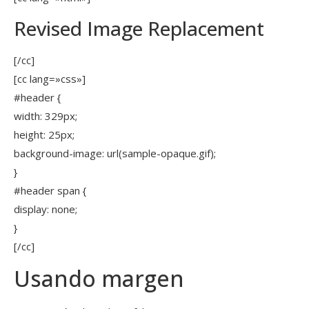
Revised Image Replacement
[/cc]
[cc lang=»css»]
#header {
width: 329px;
height: 25px;
background-image: url(sample-opaque.gif);
}
#header span {
display: none;
}
[/cc]
Usando margen