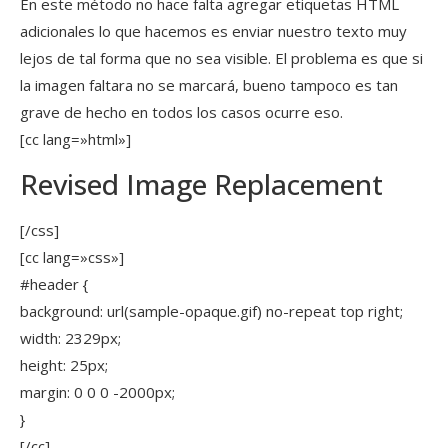
En este método no hace falta agregar etiquetas HTML
adicionales lo que hacemos es enviar nuestro texto muy
lejos de tal forma que no sea visible. El problema es que si
la imagen faltara no se marcará, bueno tampoco es tan
grave de hecho en todos los casos ocurre eso.
[cc lang=»html»]
Revised Image Replacement
[/css]
[cc lang=»css»]
#header {
background: url(sample-opaque.gif) no-repeat top right;
width: 2329px;
height: 25px;
margin: 0 0 0 -2000px;
}
[/cc]