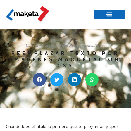
CSS
,
html
,
maquetación
,
Posicionamiento
,
seo
REEMPLAZAR TEXTO POR
IMAGENES MAQUETACION
CSS
Cuando lees el título lo primero que te preguntas y ¿por